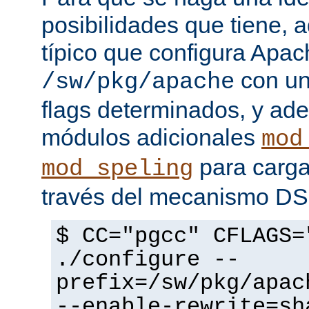
posibilidades que tiene, 
típico que configura Apac
con un
/sw/pkg/apache
flags determinados, y ad
módulos adicionales
mod
para carga
mod_speling
través del mecanismo D
$ CC="pgcc" CFLAGS=
./configure --
prefix=/sw/pkg/apac
--enable-rewrite=sh