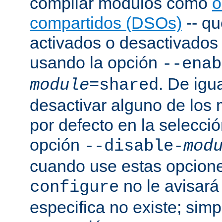
compilar módulos como
o
compartidos (DSOs)
-- q
activados o desactivados a
usando la opción
--enab
. De igu
module
=shared
desactivar alguno de los
por defecto en la selecci
opción
--disable-
mod
cuando use estas opcion
no le avisará
configure
especifica no existe; sim